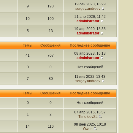
19 сен 2023, 18:29
9
198
sergey.andreev
21 апр 2026, 11:42
10
100
administrator
19 апр 2020, 18:38
5
13
administrator
Темы
Сообщения
Последнее сообщение
08 апр 2023, 16:13
41
707
administrator
0
0
Нет сообщений
11 янв 2022, 13:43
7
80
sergey.andreev
Темы
Сообщения
Последнее сообщение
0
0
Нет сообщений
07 апр 2015, 18:37
1
2
TimofeevSL
08 фев 2025, 10:18
14
116
Owen