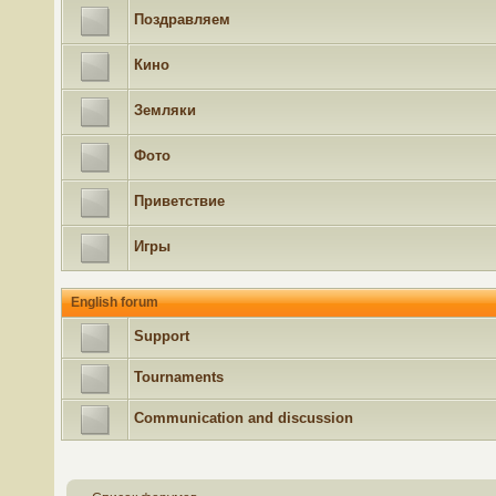
Поздравляем
Кино
Земляки
Фото
Приветствие
Игры
English forum
Support
Tournaments
Communication and discussion