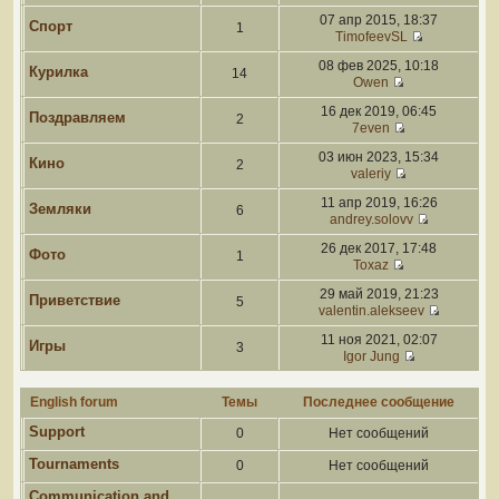
07 апр 2015, 18:37
Спорт
1
TimofeevSL
08 фев 2025, 10:18
Курилка
14
Owen
16 дек 2019, 06:45
Поздравляем
2
7even
03 июн 2023, 15:34
Кино
2
valeriy
11 апр 2019, 16:26
Земляки
6
andrey.solovv
26 дек 2017, 17:48
Фото
1
Toxaz
29 май 2019, 21:23
Приветствие
5
valentin.alekseev
11 ноя 2021, 02:07
Игры
3
Igor Jung
English forum
Темы
Последнее сообщение
Support
0
Нет сообщений
Tournaments
0
Нет сообщений
Communication and