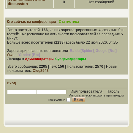
0
Нет сообщений
discussion
Кто сейчас на конференции
- Статистика
Всего посетителей:
166
, из них зарегистрированных: 4, скрытых: 0 и
гостей: 162 (основано на активности пользователей за последние 5
минут)
Больше всего посетителей (
2238
) здесь было 22 июл 2026, 04:35
Зарегистрированные пользователи:
Baidu [Spider]
,
Google [Bot]
,
Owen
,
Yandex [Bot]
Легенда ::
Администраторы
,
Супермодераторы
Всего сообщений:
2205
| Тем:
156
| Пользователей:
2570
| Новый
пользователь:
Oleg2943
Вход
Имя пользователя:
Пароль:
Автоматически входить при каждом
посещении