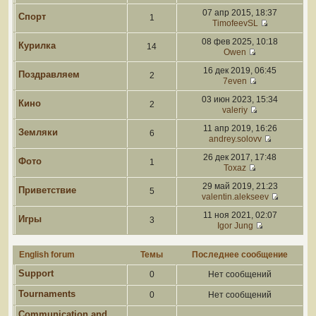
07 апр 2015, 18:37
Спорт
1
TimofeevSL
08 фев 2025, 10:18
Курилка
14
Owen
16 дек 2019, 06:45
Поздравляем
2
7even
03 июн 2023, 15:34
Кино
2
valeriy
11 апр 2019, 16:26
Земляки
6
andrey.solovv
26 дек 2017, 17:48
Фото
1
Toxaz
29 май 2019, 21:23
Приветствие
5
valentin.alekseev
11 ноя 2021, 02:07
Игры
3
Igor Jung
English forum
Темы
Последнее сообщение
Support
0
Нет сообщений
Tournaments
0
Нет сообщений
Communication and