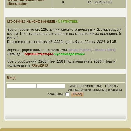
0
Нет сообщений
discussion
Кто сейчас на конференции
- Статистика
Всего посетителей:
125
, из них зарегистрированных: 2, скрытых: 0 и
гостей: 123 (основано на активности пользователей за последние 5
минут)
Больше всего посетителей (
2238
) здесь было 22 июл 2026, 04:35
Зарегистрированные пользователи:
Baidu [Spider]
,
Yandex [Bot]
Легенда ::
Администраторы
,
Супермодераторы
Всего сообщений:
2205
| Тем:
156
| Пользователей:
2570
| Новый
пользователь:
Oleg2943
Вход
Имя пользователя:
Пароль:
Автоматически входить при каждом
посещении