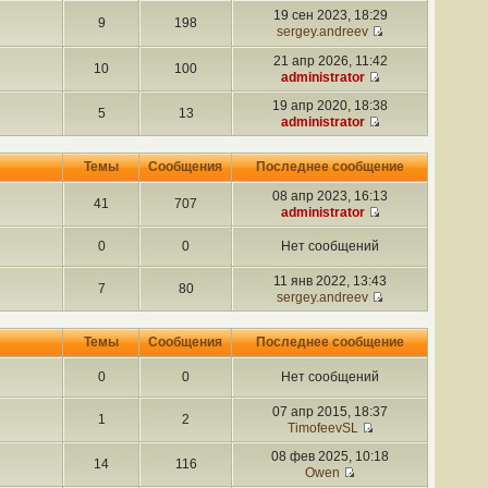
19 сен 2023, 18:29
9
198
sergey.andreev
21 апр 2026, 11:42
10
100
administrator
19 апр 2020, 18:38
5
13
administrator
Темы
Сообщения
Последнее сообщение
08 апр 2023, 16:13
41
707
administrator
0
0
Нет сообщений
11 янв 2022, 13:43
7
80
sergey.andreev
Темы
Сообщения
Последнее сообщение
0
0
Нет сообщений
07 апр 2015, 18:37
1
2
TimofeevSL
08 фев 2025, 10:18
14
116
Owen