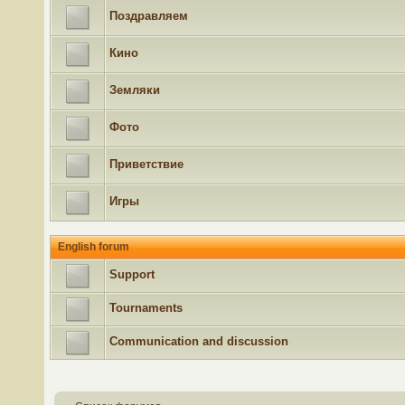
Поздравляем
Кино
Земляки
Фото
Приветствие
Игры
English forum
Support
Tournaments
Communication and discussion