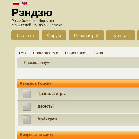
Рэндзю
Российское сообщество
любителей Рэндзю и Гомоку
Главная
Форум
Новая игра!
Турниры
FAQ
Пользователи
Регистрация
Вход
Список форумов
Рэндзю и Гомоку
Правила игры
Дебюты
Арбитраж
Вопросы по сайту