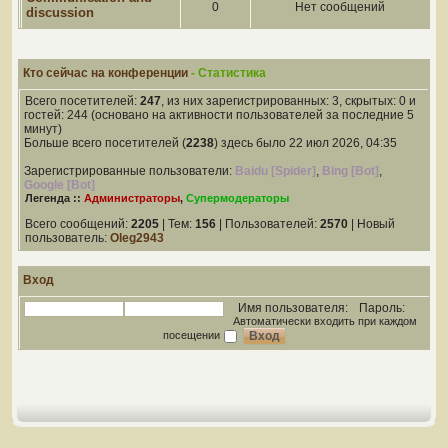
0
Нет сообщений
discussion
Кто сейчас на конференции
- Статистика
Всего посетителей:
247
, из них зарегистрированных: 3, скрытых: 0 и
гостей: 244 (основано на активности пользователей за последние 5
минут)
Больше всего посетителей (
2238
) здесь было 22 июл 2026, 04:35
Зарегистрированные пользователи:
Baidu [Spider]
,
Bing [Bot]
,
Google [Bot]
Легенда ::
Администраторы
,
Супермодераторы
Всего сообщений:
2205
| Тем:
156
| Пользователей:
2570
| Новый
пользователь:
Oleg2943
Вход
Имя пользователя:
Пароль:
Автоматически входить при каждом
посещении