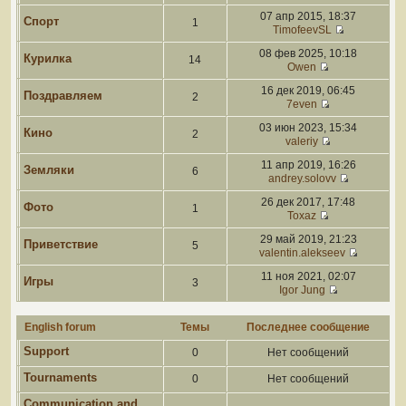
07 апр 2015, 18:37
Спорт
1
TimofeevSL
08 фев 2025, 10:18
Курилка
14
Owen
16 дек 2019, 06:45
Поздравляем
2
7even
03 июн 2023, 15:34
Кино
2
valeriy
11 апр 2019, 16:26
Земляки
6
andrey.solovv
26 дек 2017, 17:48
Фото
1
Toxaz
29 май 2019, 21:23
Приветствие
5
valentin.alekseev
11 ноя 2021, 02:07
Игры
3
Igor Jung
English forum
Темы
Последнее сообщение
Support
0
Нет сообщений
Tournaments
0
Нет сообщений
Communication and