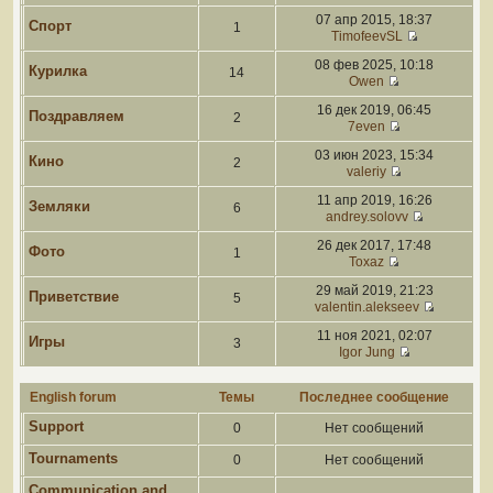
07 апр 2015, 18:37
Спорт
1
TimofeevSL
08 фев 2025, 10:18
Курилка
14
Owen
16 дек 2019, 06:45
Поздравляем
2
7even
03 июн 2023, 15:34
Кино
2
valeriy
11 апр 2019, 16:26
Земляки
6
andrey.solovv
26 дек 2017, 17:48
Фото
1
Toxaz
29 май 2019, 21:23
Приветствие
5
valentin.alekseev
11 ноя 2021, 02:07
Игры
3
Igor Jung
English forum
Темы
Последнее сообщение
Support
0
Нет сообщений
Tournaments
0
Нет сообщений
Communication and