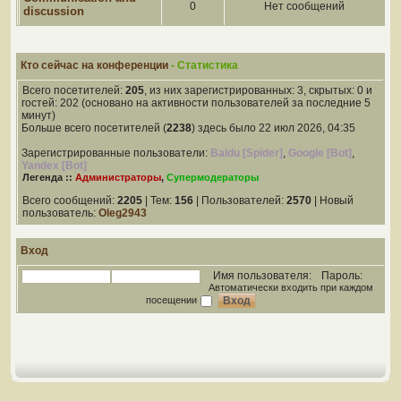
0
Нет сообщений
discussion
Кто сейчас на конференции
- Статистика
Всего посетителей:
205
, из них зарегистрированных: 3, скрытых: 0 и
гостей: 202 (основано на активности пользователей за последние 5
минут)
Больше всего посетителей (
2238
) здесь было 22 июл 2026, 04:35
Зарегистрированные пользователи:
Baidu [Spider]
,
Google [Bot]
,
Yandex [Bot]
Легенда ::
Администраторы
,
Супермодераторы
Всего сообщений:
2205
| Тем:
156
| Пользователей:
2570
| Новый
пользователь:
Oleg2943
Вход
Имя пользователя:
Пароль:
Автоматически входить при каждом
посещении