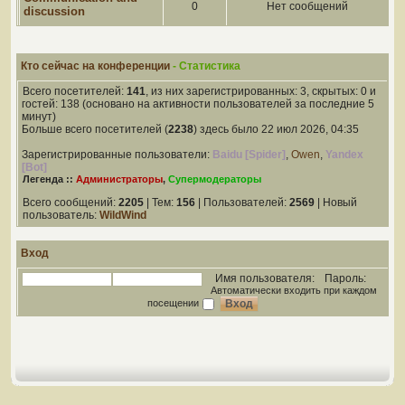
0
Нет сообщений
discussion
Кто сейчас на конференции
- Статистика
Всего посетителей:
141
, из них зарегистрированных: 3, скрытых: 0 и
гостей: 138 (основано на активности пользователей за последние 5
минут)
Больше всего посетителей (
2238
) здесь было 22 июл 2026, 04:35
Зарегистрированные пользователи:
Baidu [Spider]
,
Owen
,
Yandex
[Bot]
Легенда ::
Администраторы
,
Супермодераторы
Всего сообщений:
2205
| Тем:
156
| Пользователей:
2569
| Новый
пользователь:
WildWind
Вход
Имя пользователя:
Пароль:
Автоматически входить при каждом
посещении