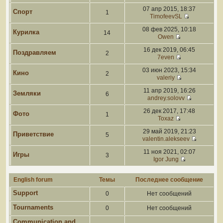
07 апр 2015, 18:37
Спорт
1
TimofeevSL
08 фев 2025, 10:18
Курилка
14
Owen
16 дек 2019, 06:45
Поздравляем
2
7even
03 июн 2023, 15:34
Кино
2
valeriy
11 апр 2019, 16:26
Земляки
6
andrey.solovv
26 дек 2017, 17:48
Фото
1
Toxaz
29 май 2019, 21:23
Приветствие
5
valentin.alekseev
11 ноя 2021, 02:07
Игры
3
Igor Jung
English forum
Темы
Последнее сообщение
Support
0
Нет сообщений
Tournaments
0
Нет сообщений
Communication and