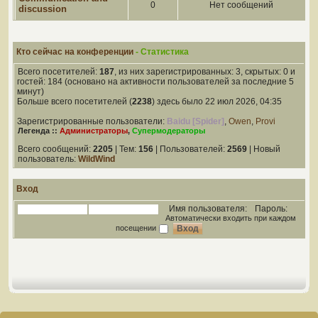
0
Нет сообщений
discussion
Кто сейчас на конференции
- Статистика
Всего посетителей:
187
, из них зарегистрированных: 3, скрытых: 0 и
гостей: 184 (основано на активности пользователей за последние 5
минут)
Больше всего посетителей (
2238
) здесь было 22 июл 2026, 04:35
Зарегистрированные пользователи:
Baidu [Spider]
,
Owen
,
Provi
Легенда ::
Администраторы
,
Супермодераторы
Всего сообщений:
2205
| Тем:
156
| Пользователей:
2569
| Новый
пользователь:
WildWind
Вход
Имя пользователя:
Пароль:
Автоматически входить при каждом
посещении