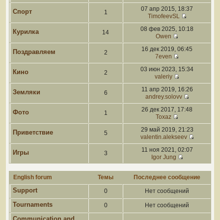
07 апр 2015, 18:37
Спорт
1
TimofeevSL
08 фев 2025, 10:18
Курилка
14
Owen
16 дек 2019, 06:45
Поздравляем
2
7even
03 июн 2023, 15:34
Кино
2
valeriy
11 апр 2019, 16:26
Земляки
6
andrey.solovv
26 дек 2017, 17:48
Фото
1
Toxaz
29 май 2019, 21:23
Приветствие
5
valentin.alekseev
11 ноя 2021, 02:07
Игры
3
Igor Jung
English forum
Темы
Последнее сообщение
Support
0
Нет сообщений
Tournaments
0
Нет сообщений
Communication and