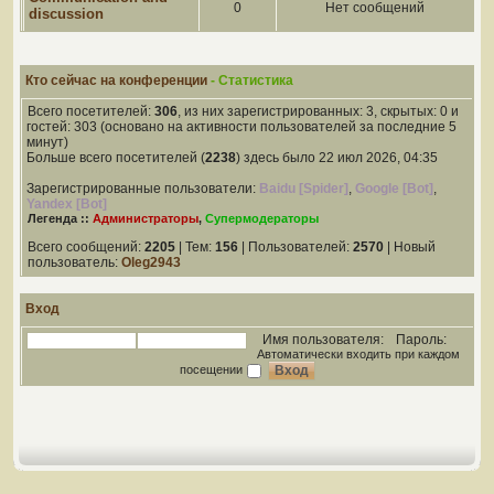
0
Нет сообщений
discussion
Кто сейчас на конференции
- Статистика
Всего посетителей:
306
, из них зарегистрированных: 3, скрытых: 0 и
гостей: 303 (основано на активности пользователей за последние 5
минут)
Больше всего посетителей (
2238
) здесь было 22 июл 2026, 04:35
Зарегистрированные пользователи:
Baidu [Spider]
,
Google [Bot]
,
Yandex [Bot]
Легенда ::
Администраторы
,
Супермодераторы
Всего сообщений:
2205
| Тем:
156
| Пользователей:
2570
| Новый
пользователь:
Oleg2943
Вход
Имя пользователя:
Пароль:
Автоматически входить при каждом
посещении