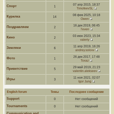
07 апр 2015, 18:37
Спорт
1
TimofeevSL
08 фев 2025, 10:18
Курилка
14
Owen
16 дек 2019, 06:45
Поздравляем
2
7even
03 июн 2023, 15:34
Кино
2
valeriy
11 апр 2019, 16:26
Земляки
6
andrey.solovv
26 дек 2017, 17:48
Фото
1
Toxaz
29 май 2019, 21:23
Приветствие
5
valentin.alekseev
11 ноя 2021, 02:07
Игры
3
Igor Jung
English forum
Темы
Последнее сообщение
Support
0
Нет сообщений
Tournaments
0
Нет сообщений
Communication and