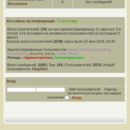
0
Нет сообщений
discussion
Кто сейчас на конференции
- Статистика
Всего посетителей:
230
, из них зарегистрированных: 6, скрытых: 0 и
гостей: 224 (основано на активности пользователей за последние 5
минут)
Больше всего посетителей (
2238
) здесь было 22 июл 2026, 04:35
Зарегистрированные пользователи:
Baidu [Spider]
,
Bing [Bot]
,
Google [Bot]
,
shaurma
,
sunny
,
Yandex [Bot]
Легенда ::
Администраторы
,
Супермодераторы
Всего сообщений:
2205
| Тем:
156
| Пользователей:
2570
| Новый
пользователь:
Oleg2943
Вход
Имя пользователя:
Пароль:
Автоматически входить при каждом
посещении