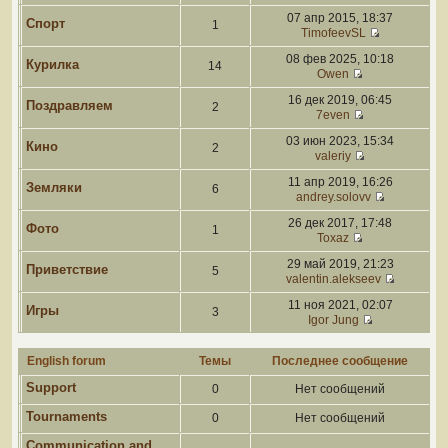
07 апр 2015, 18:37
Спорт
1
TimofeevSL
08 фев 2025, 10:18
Курилка
14
Owen
16 дек 2019, 06:45
Поздравляем
2
7even
03 июн 2023, 15:34
Кино
2
valeriy
11 апр 2019, 16:26
Земляки
6
andrey.solovv
26 дек 2017, 17:48
Фото
1
Toxaz
29 май 2019, 21:23
Приветствие
5
valentin.alekseev
11 ноя 2021, 02:07
Игры
3
Igor Jung
English forum
Темы
Последнее сообщение
Support
0
Нет сообщений
Tournaments
0
Нет сообщений
Communication and