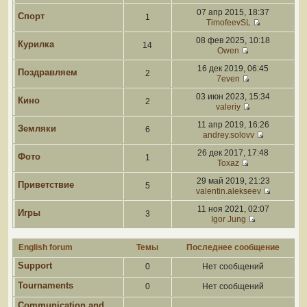
07 апр 2015, 18:37
Спорт
1
TimofeevSL
08 фев 2025, 10:18
Курилка
14
Owen
16 дек 2019, 06:45
Поздравляем
2
7even
03 июн 2023, 15:34
Кино
2
valeriy
11 апр 2019, 16:26
Земляки
6
andrey.solovv
26 дек 2017, 17:48
Фото
1
Toxaz
29 май 2019, 21:23
Приветствие
5
valentin.alekseev
11 ноя 2021, 02:07
Игры
3
Igor Jung
English forum
Темы
Последнее сообщение
Support
0
Нет сообщений
Tournaments
0
Нет сообщений
Communication and