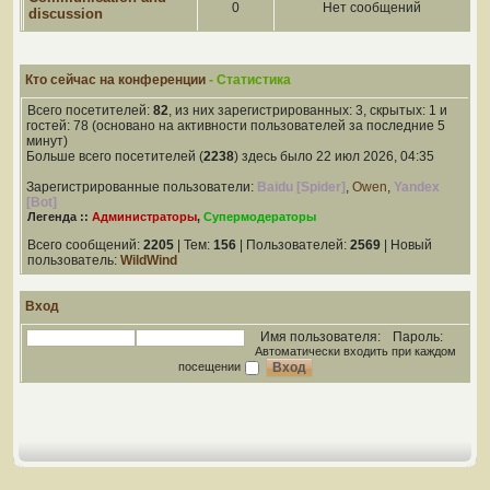
0
Нет сообщений
discussion
Кто сейчас на конференции
- Статистика
Всего посетителей:
82
, из них зарегистрированных: 3, скрытых: 1 и
гостей: 78 (основано на активности пользователей за последние 5
минут)
Больше всего посетителей (
2238
) здесь было 22 июл 2026, 04:35
Зарегистрированные пользователи:
Baidu [Spider]
,
Owen
,
Yandex
[Bot]
Легенда ::
Администраторы
,
Супермодераторы
Всего сообщений:
2205
| Тем:
156
| Пользователей:
2569
| Новый
пользователь:
WildWind
Вход
Имя пользователя:
Пароль:
Автоматически входить при каждом
посещении