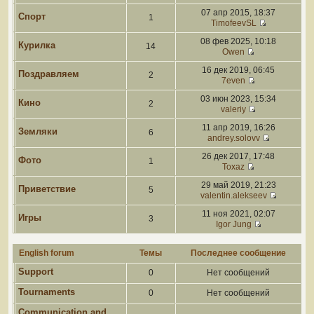
07 апр 2015, 18:37
Спорт
1
TimofeevSL
08 фев 2025, 10:18
Курилка
14
Owen
16 дек 2019, 06:45
Поздравляем
2
7even
03 июн 2023, 15:34
Кино
2
valeriy
11 апр 2019, 16:26
Земляки
6
andrey.solovv
26 дек 2017, 17:48
Фото
1
Toxaz
29 май 2019, 21:23
Приветствие
5
valentin.alekseev
11 ноя 2021, 02:07
Игры
3
Igor Jung
English forum
Темы
Последнее сообщение
Support
0
Нет сообщений
Tournaments
0
Нет сообщений
Communication and