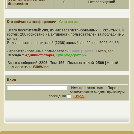
0
Нет сообщений
discussion
Кто сейчас на конференции
- Статистика
Всего посетителей:
209
, из них зарегистрированных: 3, скрытых: 0 и
гостей: 206 (основано на активности пользователей за последние 5
минут)
Больше всего посетителей (
2238
) здесь было 22 июл 2026, 04:35
Зарегистрированные пользователи:
Baidu [Spider]
,
Owen
,
sapl
Легенда ::
Администраторы
,
Супермодераторы
Всего сообщений:
2205
| Тем:
156
| Пользователей:
2569
| Новый
пользователь:
WildWind
Вход
Имя пользователя:
Пароль:
Автоматически входить при каждом
посещении