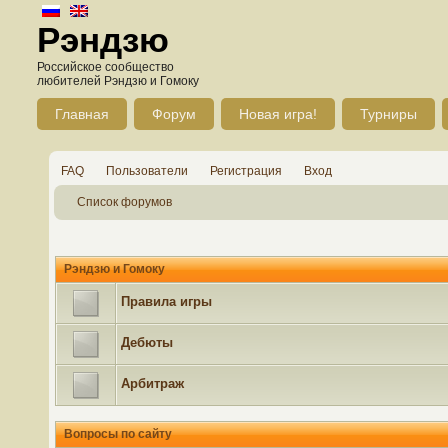
Рэндзю
Российское сообщество
любителей Рэндзю и Гомоку
Главная
Форум
Новая игра!
Турниры
FAQ
Пользователи
Регистрация
Вход
Список форумов
Рэндзю и Гомоку
Правила игры
Дебюты
Арбитраж
Вопросы по сайту