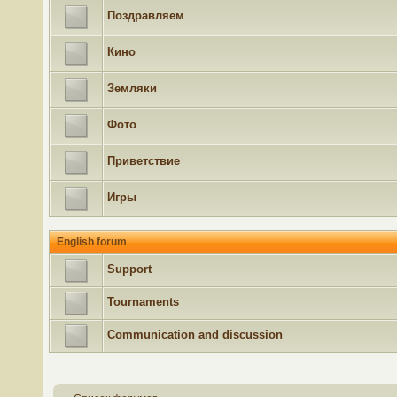
Поздравляем
Кино
Земляки
Фото
Приветствие
Игры
English forum
Support
Tournaments
Communication and discussion