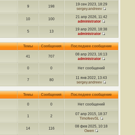
19 сен 2023, 18:29
9
198
sergey.andreev
21 апр 2026, 11:42
10
100
administrator
19 апр 2020, 18:38
5
13
administrator
Темы
Сообщения
Последнее сообщение
08 апр 2023, 16:13
41
707
administrator
0
0
Нет сообщений
11 янв 2022, 13:43
7
80
sergey.andreev
Темы
Сообщения
Последнее сообщение
0
0
Нет сообщений
07 апр 2015, 18:37
1
2
TimofeevSL
08 фев 2025, 10:18
14
116
Owen