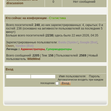
0
Нет сообщений
discussion
Кто сейчас на конференции
- Статистика
Всего посетителей:
240
, из них зарегистрированных: 4, скрытых: 0 и
гостей: 236 (основано на активности пользователей за последние 5
минут)
Больше всего посетителей (
2238
) здесь было 22 июл 2026, 04:35
Зарегистрированные пользователи:
Baidu [Spider]
,
Google [Bot]
,
Owen
,
Yandex [Bot]
Легенда ::
Администраторы
,
Супермодераторы
Всего сообщений:
2205
| Тем:
156
| Пользователей:
2569
| Новый
пользователь:
WildWind
Вход
Имя пользователя:
Пароль:
Автоматически входить при каждом
посещении