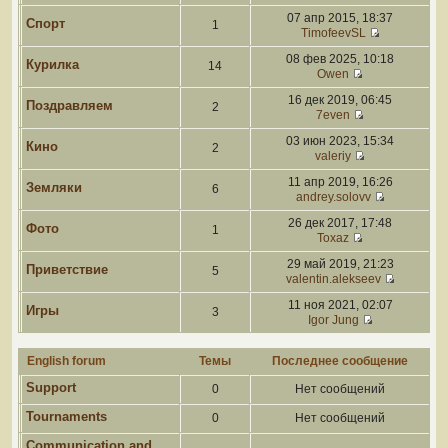
07 апр 2015, 18:37
Спорт
1
TimofeevSL
08 фев 2025, 10:18
Курилка
14
Owen
16 дек 2019, 06:45
Поздравляем
2
7even
03 июн 2023, 15:34
Кино
2
valeriy
11 апр 2019, 16:26
Земляки
6
andrey.solovv
26 дек 2017, 17:48
Фото
1
Toxaz
29 май 2019, 21:23
Приветствие
5
valentin.alekseev
11 ноя 2021, 02:07
Игры
3
Igor Jung
English forum
Темы
Последнее сообщение
Support
0
Нет сообщений
Tournaments
0
Нет сообщений
Communication and