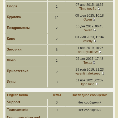
07 апр 2015, 18:37
Спорт
1
TimofeevSL
08 фев 2025, 10:18
Курилка
14
Owen
16 дек 2019, 06:45
Поздравляем
2
7even
03 июн 2023, 15:34
Кино
2
valeriy
11 апр 2019, 16:26
Земляки
6
andrey.solovv
26 дек 2017, 17:48
Фото
1
Toxaz
29 май 2019, 21:23
Приветствие
5
valentin.alekseev
11 ноя 2021, 02:07
Игры
3
Igor Jung
English forum
Темы
Последнее сообщение
Support
0
Нет сообщений
Tournaments
0
Нет сообщений
Communication and