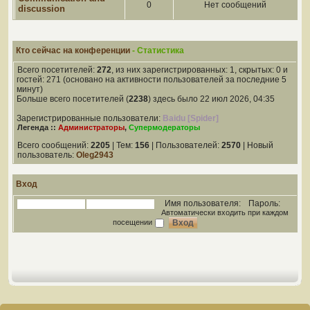
0
Нет сообщений
discussion
Кто сейчас на конференции
- Статистика
Всего посетителей:
272
, из них зарегистрированных: 1, скрытых: 0 и
гостей: 271 (основано на активности пользователей за последние 5
минут)
Больше всего посетителей (
2238
) здесь было 22 июл 2026, 04:35
Зарегистрированные пользователи:
Baidu [Spider]
Легенда ::
Администраторы
,
Супермодераторы
Всего сообщений:
2205
| Тем:
156
| Пользователей:
2570
| Новый
пользователь:
Oleg2943
Вход
Имя пользователя:
Пароль:
Автоматически входить при каждом
посещении