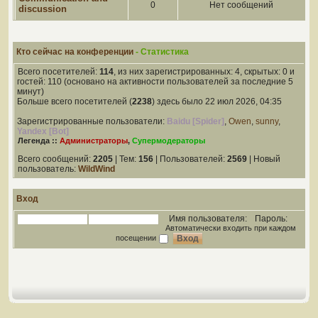
0
Нет сообщений
discussion
Кто сейчас на конференции
- Статистика
Всего посетителей:
114
, из них зарегистрированных: 4, скрытых: 0 и
гостей: 110 (основано на активности пользователей за последние 5
минут)
Больше всего посетителей (
2238
) здесь было 22 июл 2026, 04:35
Зарегистрированные пользователи:
Baidu [Spider]
,
Owen
,
sunny
,
Yandex [Bot]
Легенда ::
Администраторы
,
Супермодераторы
Всего сообщений:
2205
| Тем:
156
| Пользователей:
2569
| Новый
пользователь:
WildWind
Вход
Имя пользователя:
Пароль:
Автоматически входить при каждом
посещении