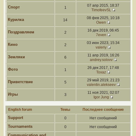
07 апр 2015, 18:37
Спорт
1
TimofeevSL
08 фев 2025, 10:18
Курилка
14
Owen
16 дек 2019, 06:45
Поздравляем
2
7even
03 июн 2023, 15:34
Кино
2
valeriy
11 апр 2019, 16:26
Земляки
6
andrey.solovv
26 дек 2017, 17:48
Фото
1
Toxaz
29 май 2019, 21:23
Приветствие
5
valentin.alekseev
11 ноя 2021, 02:07
Игры
3
Igor Jung
English forum
Темы
Последнее сообщение
Support
0
Нет сообщений
Tournaments
0
Нет сообщений
Communication and