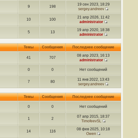
19 сен 2023, 18:29
9
198
sergey.andreev
21 апр 2026, 11:42
10
100
administrator
19 апр 2020, 18:38
5
13
administrator
Темы
Сообщения
Последнее сообщение
08 апр 2023, 16:13
41
707
administrator
0
0
Нет сообщений
11 янв 2022, 13:43
7
80
sergey.andreev
Темы
Сообщения
Последнее сообщение
0
0
Нет сообщений
07 апр 2015, 18:37
1
2
TimofeevSL
08 фев 2025, 10:18
14
116
Owen