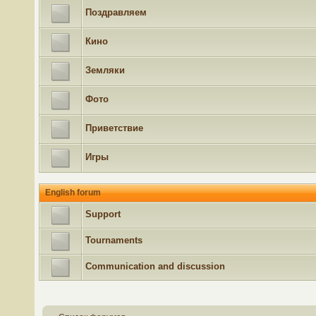
Поздравляем
Кино
Земляки
Фото
Приветствие
Игры
English forum
Support
Tournaments
Communication and discussion