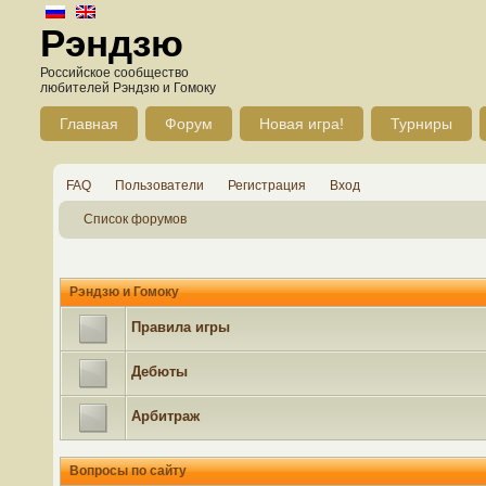
Рэндзю
Российское сообщество
любителей Рэндзю и Гомоку
Главная
Форум
Новая игра!
Турниры
FAQ
Пользователи
Регистрация
Вход
Список форумов
Рэндзю и Гомоку
Правила игры
Дебюты
Арбитраж
Вопросы по сайту