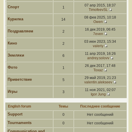
07 апр 2015, 18:37
Спорт
1
TimofeevSL
08 фев 2025, 10:18
Курилка
14
Owen
16 дек 2019, 06:45
Поздравляем
2
7even
03 июн 2023, 15:34
Кино
2
valeriy
11 апр 2019, 16:26
Земляки
6
andrey.solovv
26 дек 2017, 17:48
Фото
1
Toxaz
29 май 2019, 21:23
Приветствие
5
valentin.alekseev
11 ноя 2021, 02:07
Игры
3
Igor Jung
English forum
Темы
Последнее сообщение
Support
0
Нет сообщений
Tournaments
0
Нет сообщений
Communication and