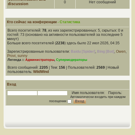
0
Нет сообщений
discussion
Кто сейчас на конференции
- Статистика
Всего посетителей:
78
, из них зарегистрированных: 5, скрытых: 0 и
гостей: 73 (основано на активности пользователей за последние 5
минут)
Больше всего посетителей (
2238
) здесь было 22 июл 2026, 04:35
Зарегистрированные пользователи:
Baidu [Spider]
,
Bing [Bot]
,
Owen
,
Provi
,
sunny
Легенда ::
Администраторы
,
Супермодераторы
Всего сообщений:
2205
| Тем:
156
| Пользователей:
2569
| Новый
пользователь:
WildWind
Вход
Имя пользователя:
Пароль:
Автоматически входить при каждом
посещении