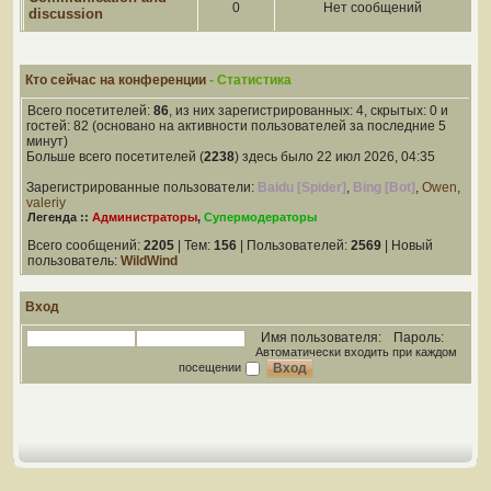
0
Нет сообщений
discussion
Кто сейчас на конференции
- Статистика
Всего посетителей:
86
, из них зарегистрированных: 4, скрытых: 0 и
гостей: 82 (основано на активности пользователей за последние 5
минут)
Больше всего посетителей (
2238
) здесь было 22 июл 2026, 04:35
Зарегистрированные пользователи:
Baidu [Spider]
,
Bing [Bot]
,
Owen
,
valeriy
Легенда ::
Администраторы
,
Супермодераторы
Всего сообщений:
2205
| Тем:
156
| Пользователей:
2569
| Новый
пользователь:
WildWind
Вход
Имя пользователя:
Пароль:
Автоматически входить при каждом
посещении