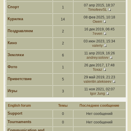
07 апр 2015, 18:37
Спорт
1
TimofeevSL
08 фев 2025, 10:18
Курилка
14
Owen
16 дек 2019, 06:45
Поздравляем
2
7even
03 июн 2023, 15:34
Кино
2
valeriy
11 апр 2019, 16:26
Земляки
6
andrey.solovv
26 дек 2017, 17:48
Фото
1
Toxaz
29 май 2019, 21:23
Приветствие
5
valentin.alekseev
11 ноя 2021, 02:07
Игры
3
Igor Jung
English forum
Темы
Последнее сообщение
Support
0
Нет сообщений
Tournaments
0
Нет сообщений
Communication and