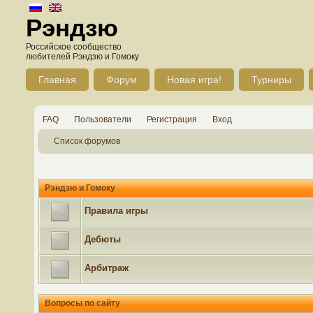
Рэндзю
Российское сообщество
любителей Рэндзю и Гомоку
Главная
Форум
Новая игра!
Турниры
FAQ
Пользователи
Регистрация
Вход
Список форумов
Рэндзю и Гомоку
Правила игры
Дебюты
Арбитраж
Вопросы по сайту