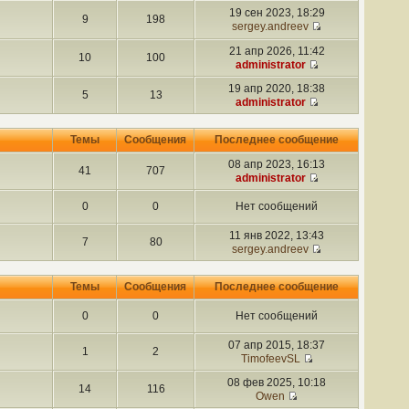
19 сен 2023, 18:29
9
198
sergey.andreev
21 апр 2026, 11:42
10
100
administrator
19 апр 2020, 18:38
5
13
administrator
Темы
Сообщения
Последнее сообщение
08 апр 2023, 16:13
41
707
administrator
0
0
Нет сообщений
11 янв 2022, 13:43
7
80
sergey.andreev
Темы
Сообщения
Последнее сообщение
0
0
Нет сообщений
07 апр 2015, 18:37
1
2
TimofeevSL
08 фев 2025, 10:18
14
116
Owen