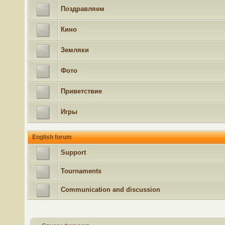
Поздравляем
Кино
Земляки
Фото
Приветствие
Игры
English forum
Support
Tournaments
Communication and discussion