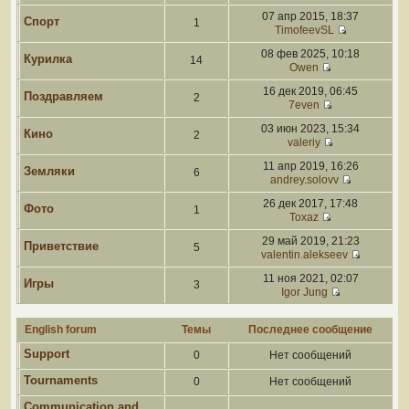
07 апр 2015, 18:37
Спорт
1
TimofeevSL
08 фев 2025, 10:18
Курилка
14
Owen
16 дек 2019, 06:45
Поздравляем
2
7even
03 июн 2023, 15:34
Кино
2
valeriy
11 апр 2019, 16:26
Земляки
6
andrey.solovv
26 дек 2017, 17:48
Фото
1
Toxaz
29 май 2019, 21:23
Приветствие
5
valentin.alekseev
11 ноя 2021, 02:07
Игры
3
Igor Jung
English forum
Темы
Последнее сообщение
Support
0
Нет сообщений
Tournaments
0
Нет сообщений
Communication and