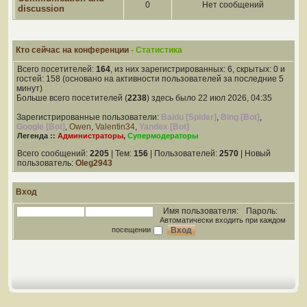
0
Нет сообщений
discussion
Кто сейчас на конференции
- Статистика
Всего посетителей:
164
, из них зарегистрированных: 6, скрытых: 0 и
гостей: 158 (основано на активности пользователей за последние 5
минут)
Больше всего посетителей (
2238
) здесь было 22 июл 2026, 04:35
Зарегистрированные пользователи:
Baidu [Spider]
,
Bing [Bot]
,
Google [Bot]
,
Owen
,
Valentin34
,
Yandex [Bot]
Легенда ::
Администраторы
,
Супермодераторы
Всего сообщений:
2205
| Тем:
156
| Пользователей:
2570
| Новый
пользователь:
Oleg2943
Вход
Имя пользователя:
Пароль:
Автоматически входить при каждом
посещении