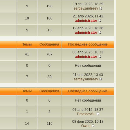
19 сен 2023, 18:29
9
198
sergey.andreev
21 апр 2026, 11:42
10
100
administrator
19 апр 2020, 18:38
5
13
administrator
Темы
Сообщения
Последнее сообщение
08 апр 2023, 16:13
41
707
administrator
0
0
Нет сообщений
11 янв 2022, 13:43
7
80
sergey.andreev
Темы
Сообщения
Последнее сообщение
0
0
Нет сообщений
07 апр 2015, 18:37
1
2
TimofeevSL
08 фев 2025, 10:18
14
116
Owen