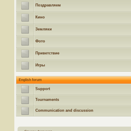
Поздравляем
Кино
Земляки
Фото
Приветствие
Игры
English forum
Support
Tournaments
Communication and discussion