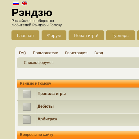
Рэндзю
Российское сообщество
любителей Рэндзю и Гомоку
Главная
Форум
Новая игра!
Турниры
FAQ
Пользователи
Регистрация
Вход
Список форумов
Рэндзю и Гомоку
Правила игры
Дебюты
Арбитраж
Вопросы по сайту