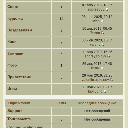
07 апр 2015, 18:37
Спорт
1
TimofeevSL
08 фев 2025, 10:18
Курилка
14
Owen
16 дек 2019, 06:45
Поздравляем
2
7even
03 июн 2023, 15:34
Кино
2
valeriy
11 апр 2019, 16:26
Земляки
6
andrey.solovv
26 дек 2017, 17:48
Фото
1
Toxaz
29 май 2019, 21:23
Приветствие
5
valentin.alekseev
11 ноя 2021, 02:07
Игры
3
Igor Jung
English forum
Темы
Последнее сообщение
Support
0
Нет сообщений
Tournaments
0
Нет сообщений
Communication and