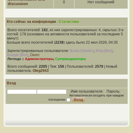
0
Нет сообщений
discussion
Кто сейчас на конференции
- Статистика
Всего посетителей:
182
, из них зарегистрированных: 4, скрытых: 0 и
гостей: 178 (основано на активности пользователей за последние 5
минут)
Больше всего посетителей (
2238
) здесь было 22 июл 2026, 04:35
Зарегистрированные пользователи:
Baidu [Spider]
,
Bing [Bot]
,
Google [Bot]
,
Owen
Легенда ::
Администраторы
,
Супермодераторы
Всего сообщений:
2205
| Тем:
156
| Пользователей:
2570
| Новый
пользователь:
Oleg2943
Вход
Имя пользователя:
Пароль:
Автоматически входить при каждом
посещении