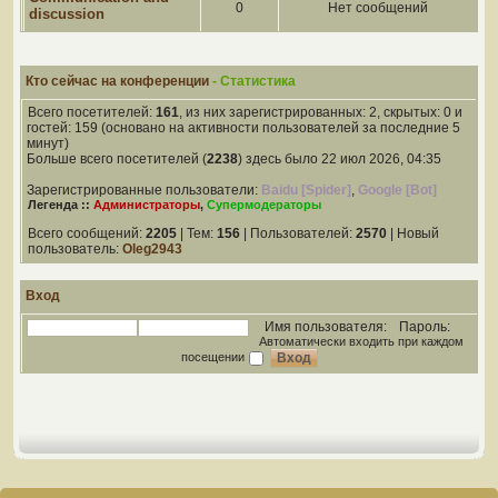
0
Нет сообщений
discussion
Кто сейчас на конференции
- Статистика
Всего посетителей:
161
, из них зарегистрированных: 2, скрытых: 0 и
гостей: 159 (основано на активности пользователей за последние 5
минут)
Больше всего посетителей (
2238
) здесь было 22 июл 2026, 04:35
Зарегистрированные пользователи:
Baidu [Spider]
,
Google [Bot]
Легенда ::
Администраторы
,
Супермодераторы
Всего сообщений:
2205
| Тем:
156
| Пользователей:
2570
| Новый
пользователь:
Oleg2943
Вход
Имя пользователя:
Пароль:
Автоматически входить при каждом
посещении