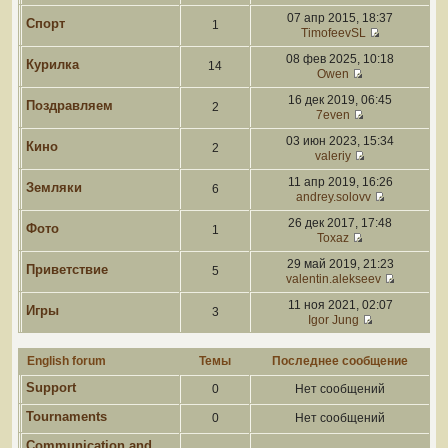
07 апр 2015, 18:37
Спорт
1
TimofeevSL
08 фев 2025, 10:18
Курилка
14
Owen
16 дек 2019, 06:45
Поздравляем
2
7even
03 июн 2023, 15:34
Кино
2
valeriy
11 апр 2019, 16:26
Земляки
6
andrey.solovv
26 дек 2017, 17:48
Фото
1
Toxaz
29 май 2019, 21:23
Приветствие
5
valentin.alekseev
11 ноя 2021, 02:07
Игры
3
Igor Jung
English forum
Темы
Последнее сообщение
Support
0
Нет сообщений
Tournaments
0
Нет сообщений
Communication and