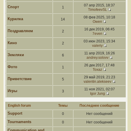
07 апр 2015, 18:37
Спорт
1
TimofeevSL
08 фев 2025, 10:18
Курилка
14
Owen
16 дек 2019, 06:45
Поздравляем
2
7even
03 июн 2023, 15:34
Кино
2
valeriy
11 апр 2019, 16:26
Земляки
6
andrey.solovv
26 дек 2017, 17:48
Фото
1
Toxaz
29 май 2019, 21:23
Приветствие
5
valentin.alekseev
11 ноя 2021, 02:07
Игры
3
Igor Jung
English forum
Темы
Последнее сообщение
Support
0
Нет сообщений
Tournaments
0
Нет сообщений
Communication and