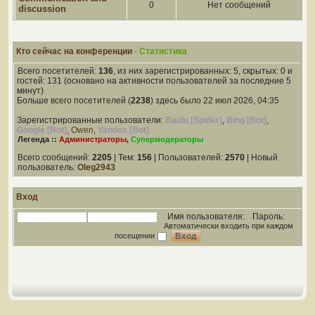
0
Нет сообщений
discussion
Кто сейчас на конференции
- Статистика
Всего посетителей:
136
, из них зарегистрированных: 5, скрытых: 0 и
гостей: 131 (основано на активности пользователей за последние 5
минут)
Больше всего посетителей (
2238
) здесь было 22 июл 2026, 04:35
Зарегистрированные пользователи:
Baidu [Spider]
,
Bing [Bot]
,
Google [Bot]
,
Owen
,
Yandex [Bot]
Легенда ::
Администраторы
,
Супермодераторы
Всего сообщений:
2205
| Тем:
156
| Пользователей:
2570
| Новый
пользователь:
Oleg2943
Вход
Имя пользователя:
Пароль:
Автоматически входить при каждом
посещении