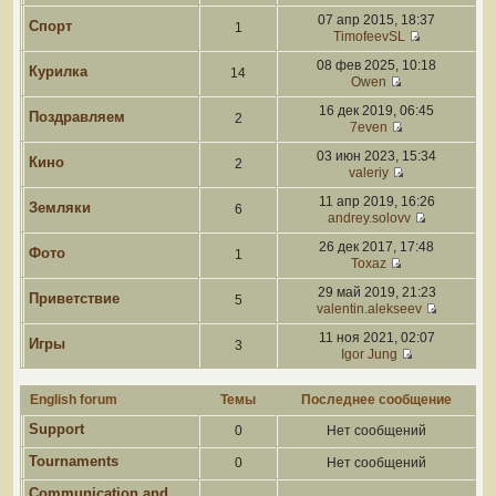
07 апр 2015, 18:37
Спорт
1
TimofeevSL
08 фев 2025, 10:18
Курилка
14
Owen
16 дек 2019, 06:45
Поздравляем
2
7even
03 июн 2023, 15:34
Кино
2
valeriy
11 апр 2019, 16:26
Земляки
6
andrey.solovv
26 дек 2017, 17:48
Фото
1
Toxaz
29 май 2019, 21:23
Приветствие
5
valentin.alekseev
11 ноя 2021, 02:07
Игры
3
Igor Jung
English forum
Темы
Последнее сообщение
Support
0
Нет сообщений
Tournaments
0
Нет сообщений
Communication and