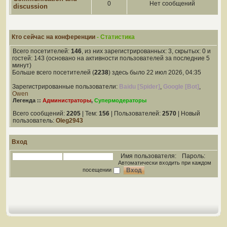
0
Нет сообщений
discussion
Кто сейчас на конференции
- Статистика
Всего посетителей:
146
, из них зарегистрированных: 3, скрытых: 0 и
гостей: 143 (основано на активности пользователей за последние 5
минут)
Больше всего посетителей (
2238
) здесь было 22 июл 2026, 04:35
Зарегистрированные пользователи:
Baidu [Spider]
,
Google [Bot]
,
Owen
Легенда ::
Администраторы
,
Супермодераторы
Всего сообщений:
2205
| Тем:
156
| Пользователей:
2570
| Новый
пользователь:
Oleg2943
Вход
Имя пользователя:
Пароль:
Автоматически входить при каждом
посещении