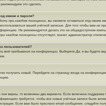
ы рекомендуем это сделать.
вод имени и пароля?
дить при каждом посещении
, вы сможете оставаться под своим 
г воспользоваться вашей учётной записью. Для того чтобы вам не п
онференцию. Не рекомендуется делать это на общедоступном компь
при каждом посещении
отсутствует, значит, администратор отключ
ных пользователей?
ь моё пребывание на конференции
. Выберите
Да
, и вы будете в
лем.
легко получить новый. Перейдите на страницу входа на конференци
енцию.
 они верны, то возможны два варианта. Если включена поддержка 
нференциях требуется, чтобы все новые учётные записи были акт
истрации. Если вам было прислано email-сообщение, следуйте по