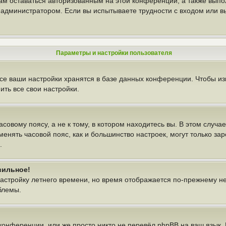
вам оставаться авторизованным на этой конференции, а также выпо
администратором. Если вы испытываете трудности с входом или в
Параметры и настройки пользователя
се ваши настройки хранятся в базе данных конференции. Чтобы из
ть все свои настройки.
овому поясу, а не к тому, в котором находитесь вы. В этом случае
изменять часовой пояс, как и большинство настроек, могут только з
.
вильное!
настройку летнего времени, но время отображается по-прежнему н
блемы.
конференции, или же просто никто не перевёл phpBB на ваш язык.