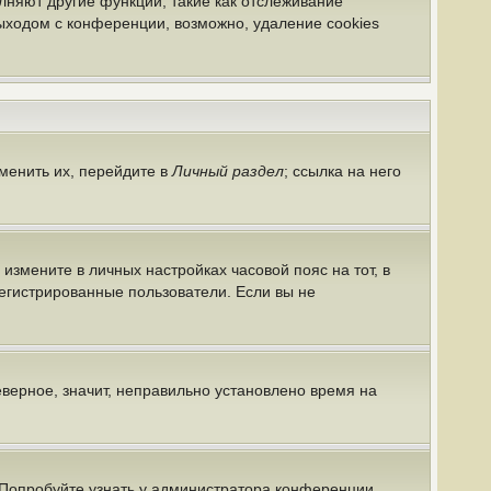
лняют другие функции, такие как отслеживание
ыходом с конференции, возможно, удаление cookies
менить их, перейдите в
Личный раздел
; ссылка на него
 измените в личных настройках часовой пояс на тот, в
арегистрированные пользователи. Если вы не
еверное, значит, неправильно установлено время на
 Попробуйте узнать у администратора конференции,