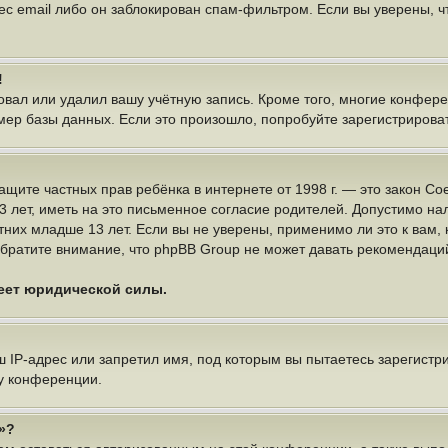
ес email либо он заблокирован спам-фильтром. Если вы уверены, чт
!
овал или удалил вашу учётную запись. Кроме того, многие конфер
р базы данных. Если это произошло, попробуйте зарегистрироватьс
 о защите частных прав ребёнка в интернете от 1998 г. — это закон
ет, иметь на это письменное согласие родителей. Допустимо нал
х младше 13 лет. Если вы не уверены, применимо ли это к вам, 
братите внимание, что phpBB Group не может давать рекомендаци
меет юридической силы.
IP-адрес или запретил имя, под которым вы пытаетесь зарегистри
у конференции.
»?