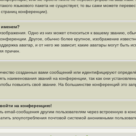
 такого языкового пакета не существует, то вы сами можете пере
у страниц конференции).
м именем?
изображения. Одно из них может относиться к вашему званию, обыч
 конференции. Другое, обычно более крупное, изображение известн
ддержка аватар, и от него же зависит, какие аватары могут быть и
ия причин.
ичество созданных вами сообщений или идентифицируют определё
ть наименования званий на конференции, так как они установлен
тобы повысить своё звание. На большинстве конференций это зап
т войти на конференцию!
ть email-сообщения другим пользователям через встроенную в ко
вратить злоупотребления почтовой системой анонимными пользоват