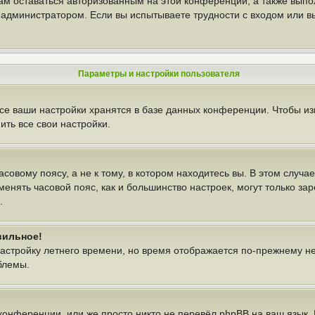
вам оставаться авторизованным на этой конференции, а также выпо
администратором. Если вы испытываете трудности с входом или в
Параметры и настройки пользователя
се ваши настройки хранятся в базе данных конференции. Чтобы из
ть все свои настройки.
овому поясу, а не к тому, в котором находитесь вы. В этом случае
изменять часовой пояс, как и большинство настроек, могут только з
.
вильное!
настройку летнего времени, но время отображается по-прежнему н
блемы.
конференции, или же просто никто не перевёл phpBB на ваш язык.