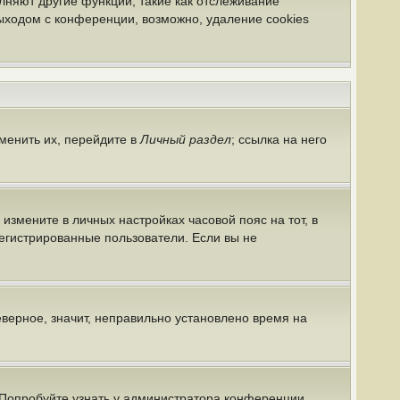
лняют другие функции, такие как отслеживание
ыходом с конференции, возможно, удаление cookies
менить их, перейдите в
Личный раздел
; ссылка на него
 измените в личных настройках часовой пояс на тот, в
арегистрированные пользователи. Если вы не
еверное, значит, неправильно установлено время на
 Попробуйте узнать у администратора конференции,