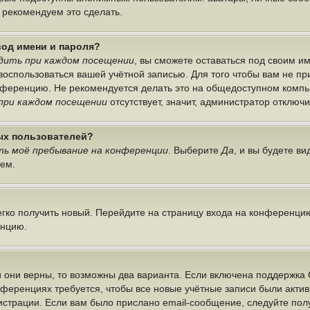
ы рекомендуем это сделать.
вод имени и пароля?
дить при каждом посещении
, вы сможете оставаться под своим 
г воспользоваться вашей учётной записью. Для того чтобы вам не п
онференцию. Не рекомендуется делать это на общедоступном компь
при каждом посещении
отсутствует, значит, администратор отключ
ных пользователей?
ь моё пребывание на конференции
. Выберите
Да
, и вы будете в
лем.
легко получить новый. Перейдите на страницу входа на конференци
енцию.
 они верны, то возможны два варианта. Если включена поддержка 
нференциях требуется, чтобы все новые учётные записи были акт
истрации. Если вам было прислано email-сообщение, следуйте по