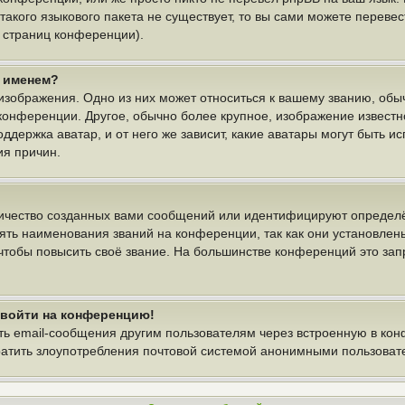
 такого языкового пакета не существует, то вы сами можете пере
у страниц конференции).
м именем?
изображения. Одно из них может относиться к вашему званию, обыч
 конференции. Другое, обычно более крупное, изображение известн
ддержка аватар, и от него же зависит, какие аватары могут быть и
ия причин.
ичество созданных вами сообщений или идентифицируют определё
ть наименования званий на конференции, так как они установлен
тобы повысить своё звание. На большинстве конференций это зап
т войти на конференцию!
ть email-сообщения другим пользователям через встроенную в ко
вратить злоупотребления почтовой системой анонимными пользоват