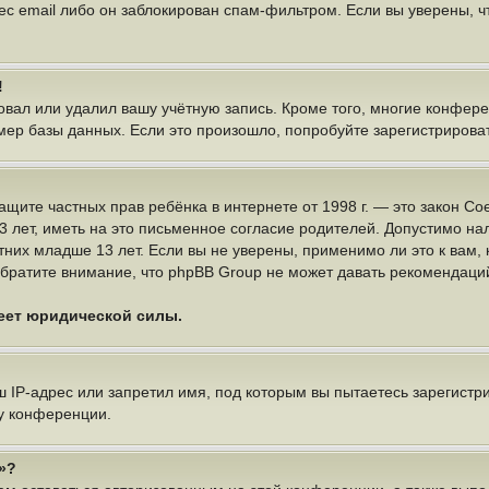
ес email либо он заблокирован спам-фильтром. Если вы уверены, чт
!
овал или удалил вашу учётную запись. Кроме того, многие конфер
р базы данных. Если это произошло, попробуйте зарегистрироватьс
 о защите частных прав ребёнка в интернете от 1998 г. — это закон
ет, иметь на это письменное согласие родителей. Допустимо нал
х младше 13 лет. Если вы не уверены, применимо ли это к вам, 
братите внимание, что phpBB Group не может давать рекомендаци
меет юридической силы.
IP-адрес или запретил имя, под которым вы пытаетесь зарегистри
у конференции.
»?