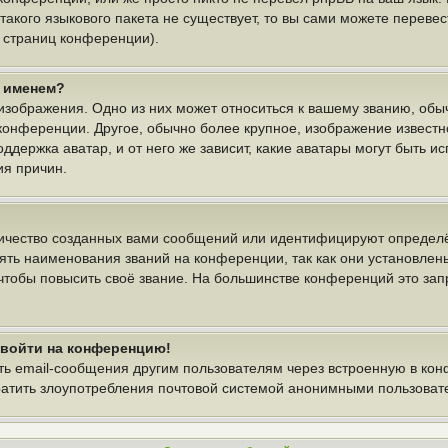
 такого языкового пакета не существует, то вы сами можете пере
у страниц конференции).
м именем?
изображения. Одно из них может относиться к вашему званию, обыч
 конференции. Другое, обычно более крупное, изображение известн
ддержка аватар, и от него же зависит, какие аватары могут быть и
ия причин.
ичество созданных вами сообщений или идентифицируют определё
ть наименования званий на конференции, так как они установлен
тобы повысить своё звание. На большинстве конференций это зап
т войти на конференцию!
ть email-сообщения другим пользователям через встроенную в ко
вратить злоупотребления почтовой системой анонимными пользоват