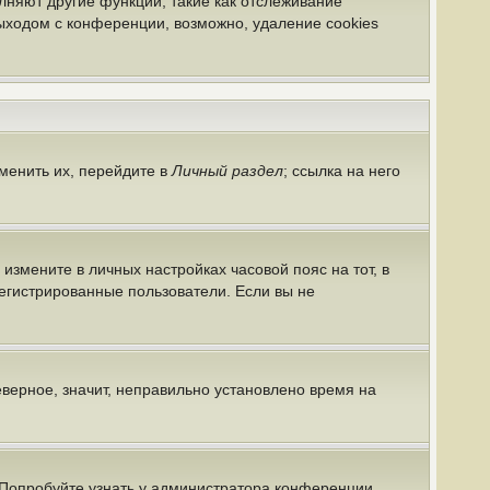
лняют другие функции, такие как отслеживание
ыходом с конференции, возможно, удаление cookies
менить их, перейдите в
Личный раздел
; ссылка на него
 измените в личных настройках часовой пояс на тот, в
арегистрированные пользователи. Если вы не
еверное, значит, неправильно установлено время на
 Попробуйте узнать у администратора конференции,