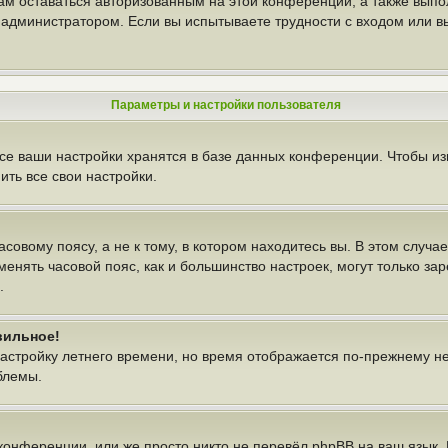
вам оставаться авторизованным на этой конференции, а также выпо
администратором. Если вы испытываете трудности с входом или в
Параметры и настройки пользователя
се ваши настройки хранятся в базе данных конференции. Чтобы из
ть все свои настройки.
овому поясу, а не к тому, в котором находитесь вы. В этом случае
изменять часовой пояс, как и большинство настроек, могут только з
.
вильное!
настройку летнего времени, но время отображается по-прежнему н
блемы.
конференции, или же просто никто не перевёл phpBB на ваш язык.