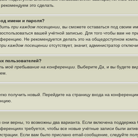
ы рекомендуем это сделать.
вод имени и пароля?
дить при каждом посещении
, вы сможете оставаться под своим 
г воспользоваться вашей учётной записью. Для того чтобы вам не п
онференцию. Не рекомендуется делать это на общедоступном компь
при каждом посещении
отсутствует, значит, администратор отключ
ных пользователей?
ь моё пребывание на конференции
. Выберите
Да
, и вы будете в
лем.
легко получить новый. Перейдите на страницу входа на конференци
енцию.
 они верны, то возможны два варианта. Если включена поддержка 
нференциях требуется, чтобы все новые учётные записи были акт
истрации. Если вам было прислано email-сообщение, следуйте по