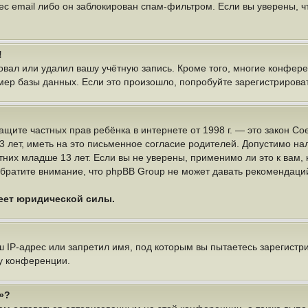
ес email либо он заблокирован спам-фильтром. Если вы уверены, чт
!
овал или удалил вашу учётную запись. Кроме того, многие конфер
р базы данных. Если это произошло, попробуйте зарегистрироватьс
 о защите частных прав ребёнка в интернете от 1998 г. — это закон
ет, иметь на это письменное согласие родителей. Допустимо нал
х младше 13 лет. Если вы не уверены, применимо ли это к вам, 
братите внимание, что phpBB Group не может давать рекомендаци
меет юридической силы.
IP-адрес или запретил имя, под которым вы пытаетесь зарегистри
у конференции.
»?