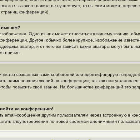
 такого языкового пакета не существует, то вы сами можете пере
у страниц конференции).
м именем?
изображения. Одно из них может относиться к вашему званию, обыч
 конференции. Другое, обычно более крупное, изображение известн
ддержка аватар, и от него же зависит, какие аватары могут быть и
ия причин.
ичество созданных вами сообщений или идентифицируют определё
ть наименования званий на конференции, так как они установлен
тобы повысить своё звание. На большинстве конференций это зап
т войти на конференцию!
ть email-сообщения другим пользователям через встроенную в ко
вратить злоупотребления почтовой системой анонимными пользоват