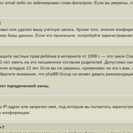
ес email либо он заблокирован спам-фильтром. Если вы уверены, чт
!
овал или удалил вашу учётную запись. Кроме того, многие конфер
р базы данных. Если это произошло, попробуйте зарегистрироватьс
 о защите частных прав ребёнка в интернете от 1998 г. — это закон
ет, иметь на это письменное согласие родителей. Допустимо нал
х младше 13 лет. Если вы не уверены, применимо ли это к вам, 
братите внимание, что phpBB Group не может давать рекомендаци
меет юридической силы.
IP-адрес или запретил имя, под которым вы пытаетесь зарегистри
у конференции.
»?