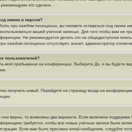
ы рекомендуем это сделать.
вод имени и пароля?
дить при каждом посещении
, вы сможете оставаться под своим 
г воспользоваться вашей учётной записью. Для того чтобы вам не п
онференцию. Не рекомендуется делать это на общедоступном компь
при каждом посещении
отсутствует, значит, администратор отключ
ных пользователей?
ь моё пребывание на конференции
. Выберите
Да
, и вы будете в
лем.
легко получить новый. Перейдите на страницу входа на конференци
енцию.
 они верны, то возможны два варианта. Если включена поддержка 
нференциях требуется, чтобы все новые учётные записи были акт
истрации. Если вам было прислано email-сообщение, следуйте по