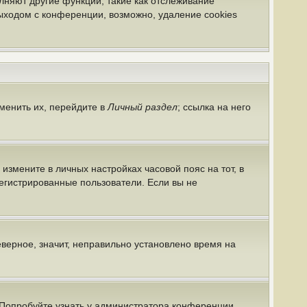
лняют другие функции, такие как отслеживание
ыходом с конференции, возможно, удаление cookies
менить их, перейдите в
Личный раздел
; ссылка на него
 измените в личных настройках часовой пояс на тот, в
арегистрированные пользователи. Если вы не
еверное, значит, неправильно установлено время на
 Попробуйте узнать у администратора конференции,