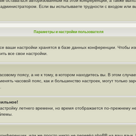
вам оставаться авторизованным на этой конференции, а также выпо
администратором. Если вы испытываете трудности с входом или в
Параметры и настройки пользователя
се ваши настройки хранятся в базе данных конференции. Чтобы из
ть все свои настройки.
овому поясу, а не к тому, в котором находитесь вы. В этом случае
изменять часовой пояс, как и большинство настроек, могут только з
.
вильное!
настройку летнего времени, но время отображается по-прежнему н
блемы.
конференции, или же просто никто не перевёл phpBB на ваш язык.