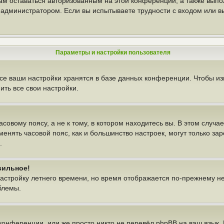
вам оставаться авторизованным на этой конференции, а также выпо
администратором. Если вы испытываете трудности с входом или в
Параметры и настройки пользователя
се ваши настройки хранятся в базе данных конференции. Чтобы из
ть все свои настройки.
овому поясу, а не к тому, в котором находитесь вы. В этом случае
изменять часовой пояс, как и большинство настроек, могут только з
.
вильное!
настройку летнего времени, но время отображается по-прежнему н
блемы.
конференции, или же просто никто не перевёл phpBB на ваш язык.