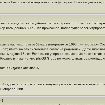
ес email либо он заблокирован спам-фильтром. Если вы уверены, чт
!
овал или удалил вашу учётную запись. Кроме того, многие конфер
р базы данных. Если это произошло, попробуйте зарегистрироватьс
 о защите частных прав ребёнка в интернете от 1998 г. — это закон
ет, иметь на это письменное согласие родителей. Допустимо нал
х младше 13 лет. Если вы не уверены, применимо ли это к вам, 
братите внимание, что phpBB Group не может давать рекомендаци
меет юридической силы.
IP-адрес или запретил имя, под которым вы пытаетесь зарегистри
у конференции.
»?