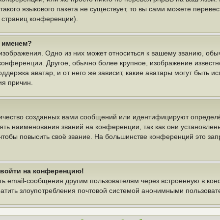
 такого языкового пакета не существует, то вы сами можете пере
у страниц конференции).
м именем?
изображения. Одно из них может относиться к вашему званию, обыч
 конференции. Другое, обычно более крупное, изображение известн
ддержка аватар, и от него же зависит, какие аватары могут быть и
ия причин.
ичество созданных вами сообщений или идентифицируют определё
ть наименования званий на конференции, так как они установлен
тобы повысить своё звание. На большинстве конференций это зап
т войти на конференцию!
ть email-сообщения другим пользователям через встроенную в ко
вратить злоупотребления почтовой системой анонимными пользоват