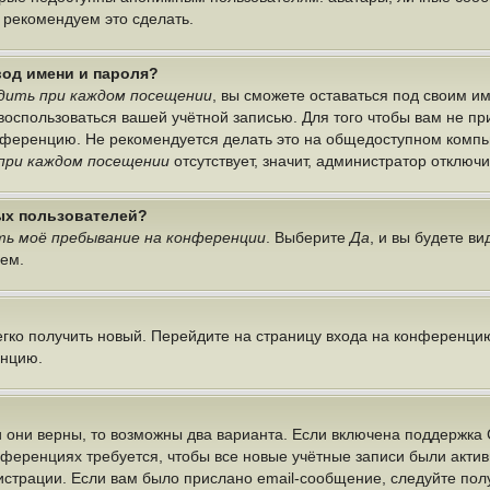
ы рекомендуем это сделать.
вод имени и пароля?
дить при каждом посещении
, вы сможете оставаться под своим 
г воспользоваться вашей учётной записью. Для того чтобы вам не п
онференцию. Не рекомендуется делать это на общедоступном компь
при каждом посещении
отсутствует, значит, администратор отключ
ных пользователей?
ь моё пребывание на конференции
. Выберите
Да
, и вы будете в
лем.
легко получить новый. Перейдите на страницу входа на конференци
енцию.
 они верны, то возможны два варианта. Если включена поддержка 
нференциях требуется, чтобы все новые учётные записи были акт
истрации. Если вам было прислано email-сообщение, следуйте по