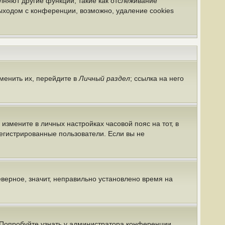
лняют другие функции, такие как отслеживание
ыходом с конференции, возможно, удаление cookies
менить их, перейдите в
Личный раздел
; ссылка на него
 измените в личных настройках часовой пояс на тот, в
арегистрированные пользователи. Если вы не
еверное, значит, неправильно установлено время на
 Попробуйте узнать у администратора конференции,