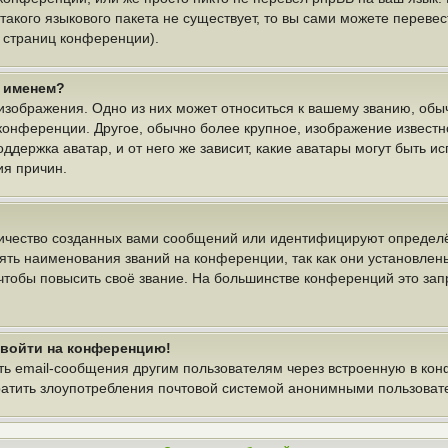
 такого языкового пакета не существует, то вы сами можете пере
у страниц конференции).
м именем?
изображения. Одно из них может относиться к вашему званию, обыч
 конференции. Другое, обычно более крупное, изображение известн
ддержка аватар, и от него же зависит, какие аватары могут быть и
ия причин.
ичество созданных вами сообщений или идентифицируют определё
ть наименования званий на конференции, так как они установлен
тобы повысить своё звание. На большинстве конференций это зап
т войти на конференцию!
ть email-сообщения другим пользователям через встроенную в ко
вратить злоупотребления почтовой системой анонимными пользоват