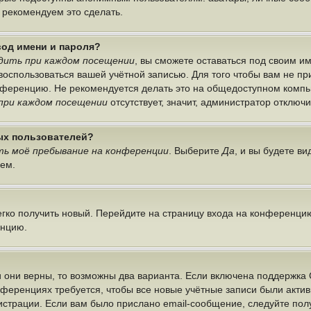
ы рекомендуем это сделать.
вод имени и пароля?
дить при каждом посещении
, вы сможете оставаться под своим 
г воспользоваться вашей учётной записью. Для того чтобы вам не п
онференцию. Не рекомендуется делать это на общедоступном компь
при каждом посещении
отсутствует, значит, администратор отключ
ных пользователей?
ь моё пребывание на конференции
. Выберите
Да
, и вы будете в
лем.
легко получить новый. Перейдите на страницу входа на конференци
енцию.
 они верны, то возможны два варианта. Если включена поддержка 
нференциях требуется, чтобы все новые учётные записи были акт
истрации. Если вам было прислано email-сообщение, следуйте по