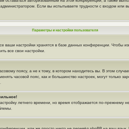
вам оставаться авторизованным на этой конференции, а также выпо
администратором. Если вы испытываете трудности с входом или в
Параметры и настройки пользователя
се ваши настройки хранятся в базе данных конференции. Чтобы из
ть все свои настройки.
овому поясу, а не к тому, в котором находитесь вы. В этом случае
изменять часовой пояс, как и большинство настроек, могут только з
.
вильное!
настройку летнего времени, но время отображается по-прежнему н
блемы.
конференции, или же просто никто не перевёл phpBB на ваш язык.