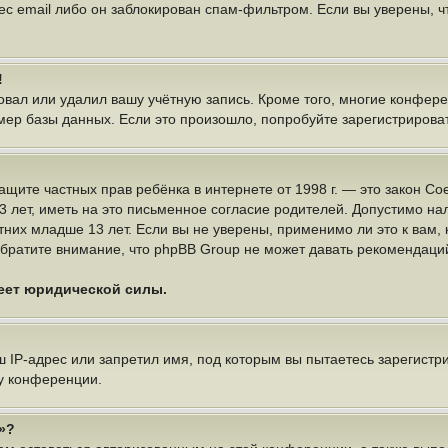
ес email либо он заблокирован спам-фильтром. Если вы уверены, чт
!
овал или удалил вашу учётную запись. Кроме того, многие конфер
р базы данных. Если это произошло, попробуйте зарегистрироватьс
 о защите частных прав ребёнка в интернете от 1998 г. — это закон
ет, иметь на это письменное согласие родителей. Допустимо нал
х младше 13 лет. Если вы не уверены, применимо ли это к вам, 
братите внимание, что phpBB Group не может давать рекомендаци
меет юридической силы.
IP-адрес или запретил имя, под которым вы пытаетесь зарегистри
у конференции.
»?