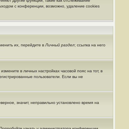
лняют другие функции, такие как отслеживание
ыходом с конференции, возможно, удаление cookies
менить их, перейдите в
Личный раздел
; ссылка на него
 измените в личных настройках часовой пояс на тот, в
арегистрированные пользователи. Если вы не
еверное, значит, неправильно установлено время на
 Попробуйте узнать у администратора конференции,