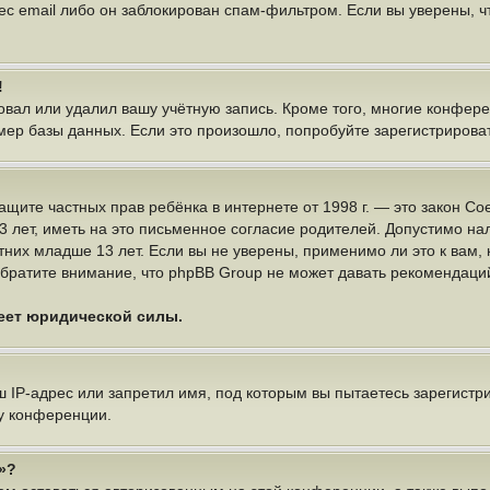
ес email либо он заблокирован спам-фильтром. Если вы уверены, чт
!
овал или удалил вашу учётную запись. Кроме того, многие конфер
р базы данных. Если это произошло, попробуйте зарегистрироватьс
 о защите частных прав ребёнка в интернете от 1998 г. — это закон
ет, иметь на это письменное согласие родителей. Допустимо нал
х младше 13 лет. Если вы не уверены, применимо ли это к вам, 
братите внимание, что phpBB Group не может давать рекомендаци
меет юридической силы.
IP-адрес или запретил имя, под которым вы пытаетесь зарегистри
у конференции.
»?