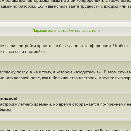
вам оставаться авторизованным на этой конференции, а также выпо
администратором. Если вы испытываете трудности с входом или в
Параметры и настройки пользователя
се ваши настройки хранятся в базе данных конференции. Чтобы из
ть все свои настройки.
овому поясу, а не к тому, в котором находитесь вы. В этом случае
изменять часовой пояс, как и большинство настроек, могут только з
.
вильное!
настройку летнего времени, но время отображается по-прежнему н
блемы.
конференции, или же просто никто не перевёл phpBB на ваш язык.