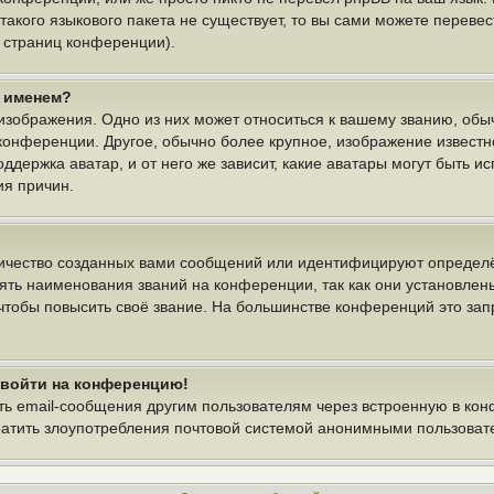
 такого языкового пакета не существует, то вы сами можете пере
у страниц конференции).
м именем?
изображения. Одно из них может относиться к вашему званию, обыч
 конференции. Другое, обычно более крупное, изображение известн
ддержка аватар, и от него же зависит, какие аватары могут быть и
ия причин.
ичество созданных вами сообщений или идентифицируют определё
ть наименования званий на конференции, так как они установлен
тобы повысить своё звание. На большинстве конференций это зап
т войти на конференцию!
ть email-сообщения другим пользователям через встроенную в ко
вратить злоупотребления почтовой системой анонимными пользоват