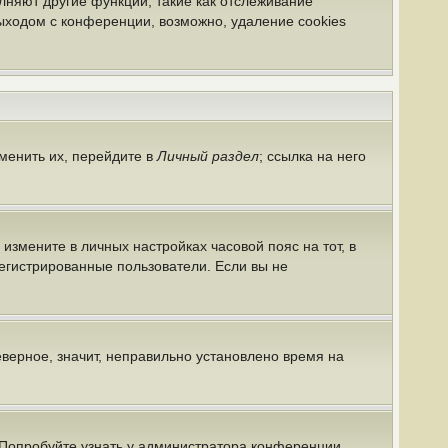
лняют другие функции, такие как отслеживание
ыходом с конференции, возможно, удаление cookies
менить их, перейдите в
Личный раздел
; ссылка на него
 измените в личных настройках часовой пояс на тот, в
арегистрированные пользователи. Если вы не
еверное, значит, неправильно установлено время на
 Попробуйте узнать у администратора конференции,