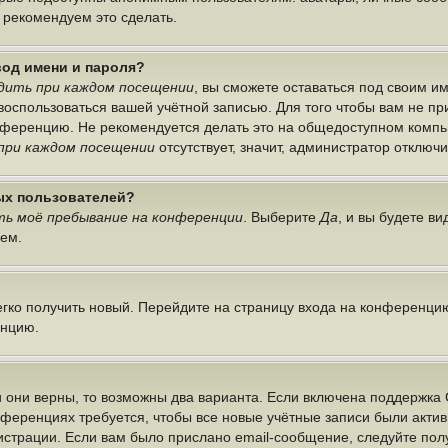
ы рекомендуем это сделать.
вод имени и пароля?
дить при каждом посещении
, вы сможете оставаться под своим 
г воспользоваться вашей учётной записью. Для того чтобы вам не п
онференцию. Не рекомендуется делать это на общедоступном компь
при каждом посещении
отсутствует, значит, администратор отключ
ных пользователей?
ь моё пребывание на конференции
. Выберите
Да
, и вы будете в
лем.
легко получить новый. Перейдите на страницу входа на конференци
енцию.
 они верны, то возможны два варианта. Если включена поддержка 
нференциях требуется, чтобы все новые учётные записи были акт
истрации. Если вам было прислано email-сообщение, следуйте по