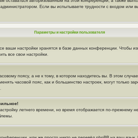
вам оставаться авторизованным на этой конференции, а также выпо
администратором. Если вы испытываете трудности с входом или в
Параметры и настройки пользователя
се ваши настройки хранятся в базе данных конференции. Чтобы из
ть все свои настройки.
овому поясу, а не к тому, в котором находитесь вы. В этом случае
изменять часовой пояс, как и большинство настроек, могут только з
.
вильное!
настройку летнего времени, но время отображается по-прежнему н
блемы.
конференции, или же просто никто не перевёл phpBB на ваш язык.