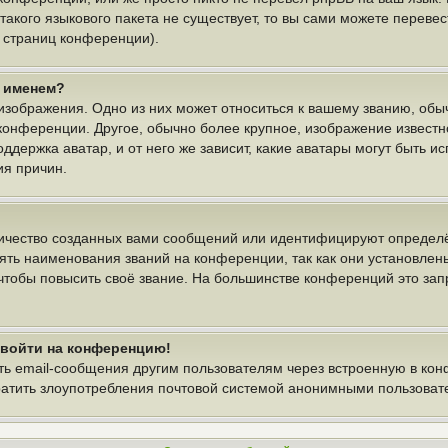
 такого языкового пакета не существует, то вы сами можете пере
у страниц конференции).
м именем?
изображения. Одно из них может относиться к вашему званию, обыч
 конференции. Другое, обычно более крупное, изображение известн
ддержка аватар, и от него же зависит, какие аватары могут быть и
ия причин.
ичество созданных вами сообщений или идентифицируют определё
ть наименования званий на конференции, так как они установлен
тобы повысить своё звание. На большинстве конференций это зап
т войти на конференцию!
ть email-сообщения другим пользователям через встроенную в ко
вратить злоупотребления почтовой системой анонимными пользоват