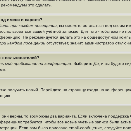
ы рекомендуем это сделать.
вод имени и пароля?
дить при каждом посещении
, вы сможете оставаться под своим 
г воспользоваться вашей учётной записью. Для того чтобы вам не п
онференцию. Не рекомендуется делать это на общедоступном компь
при каждом посещении
отсутствует, значит, администратор отключ
ных пользователей?
ь моё пребывание на конференции
. Выберите
Да
, и вы будете в
лем.
легко получить новый. Перейдите на страницу входа на конференци
енцию.
 они верны, то возможны два варианта. Если включена поддержка 
нференциях требуется, чтобы все новые учётные записи были акт
истрации. Если вам было прислано email-сообщение, следуйте по