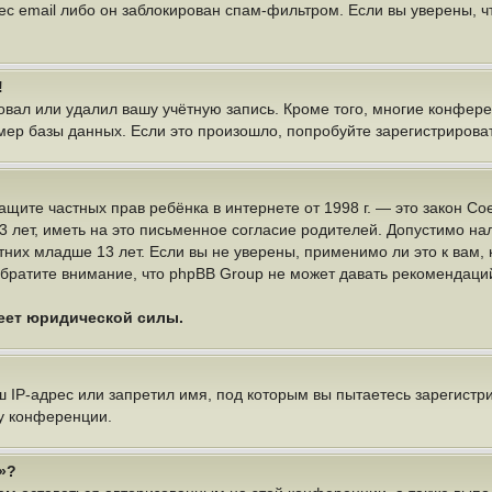
ес email либо он заблокирован спам-фильтром. Если вы уверены, чт
!
овал или удалил вашу учётную запись. Кроме того, многие конфер
р базы данных. Если это произошло, попробуйте зарегистрироватьс
 о защите частных прав ребёнка в интернете от 1998 г. — это закон
ет, иметь на это письменное согласие родителей. Допустимо нал
х младше 13 лет. Если вы не уверены, применимо ли это к вам, 
братите внимание, что phpBB Group не может давать рекомендаци
меет юридической силы.
IP-адрес или запретил имя, под которым вы пытаетесь зарегистри
у конференции.
»?