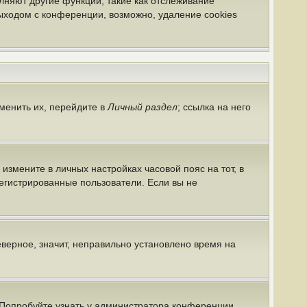
лняют другие функции, такие как отслеживание
ыходом с конференции, возможно, удаление cookies
менить их, перейдите в
Личный раздел
; ссылка на него
 измените в личных настройках часовой пояс на тот, в
арегистрированные пользователи. Если вы не
еверное, значит, неправильно установлено время на
 Попробуйте узнать у администратора конференции,