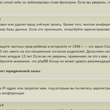
ес email либо он заблокирован спам-фильтром. Если вы уверены, чт
!
овал или удалил вашу учётную запись. Кроме того, многие конфер
р базы данных. Если это произошло, попробуйте зарегистрироватьс
 о защите частных прав ребёнка в интернете от 1998 г. — это закон
ет, иметь на это письменное согласие родителей. Допустимо нал
х младше 13 лет. Если вы не уверены, применимо ли это к вам, 
братите внимание, что phpBB Group не может давать рекомендаци
меет юридической силы.
IP-адрес или запретил имя, под которым вы пытаетесь зарегистри
у конференции.
»?