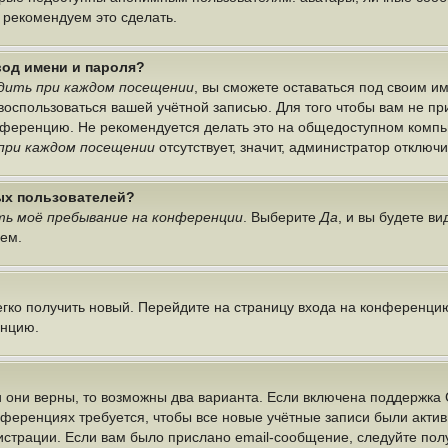
ы рекомендуем это сделать.
вод имени и пароля?
дить при каждом посещении
, вы сможете оставаться под своим 
г воспользоваться вашей учётной записью. Для того чтобы вам не п
онференцию. Не рекомендуется делать это на общедоступном компь
при каждом посещении
отсутствует, значит, администратор отключ
ных пользователей?
ь моё пребывание на конференции
. Выберите
Да
, и вы будете в
лем.
легко получить новый. Перейдите на страницу входа на конференци
енцию.
 они верны, то возможны два варианта. Если включена поддержка 
нференциях требуется, чтобы все новые учётные записи были акт
истрации. Если вам было прислано email-сообщение, следуйте по