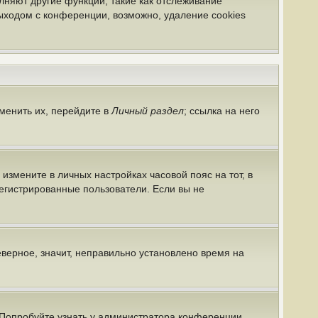
лняют другие функции, такие как отслеживание
ыходом с конференции, возможно, удаление cookies
менить их, перейдите в
Личный раздел
; ссылка на него
 измените в личных настройках часовой пояс на тот, в
арегистрированные пользователи. Если вы не
еверное, значит, неправильно установлено время на
 Попробуйте узнать у администратора конференции,