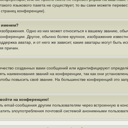
 такого языкового пакета не существует, то вы сами можете пере
у страниц конференции).
м именем?
изображения. Одно из них может относиться к вашему званию, обыч
 конференции. Другое, обычно более крупное, изображение известн
ддержка аватар, и от него же зависит, какие аватары могут быть и
ия причин.
ичество созданных вами сообщений или идентифицируют определё
ть наименования званий на конференции, так как они установлен
тобы повысить своё звание. На большинстве конференций это зап
т войти на конференцию!
ть email-сообщения другим пользователям через встроенную в ко
вратить злоупотребления почтовой системой анонимными пользоват