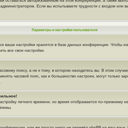
вам оставаться авторизованным на этой конференции, а также выпо
администратором. Если вы испытываете трудности с входом или в
Параметры и настройки пользователя
се ваши настройки хранятся в базе данных конференции. Чтобы из
ть все свои настройки.
овому поясу, а не к тому, в котором находитесь вы. В этом случае
изменять часовой пояс, как и большинство настроек, могут только з
.
вильное!
настройку летнего времени, но время отображается по-прежнему н
блемы.
конференции, или же просто никто не перевёл phpBB на ваш язык.