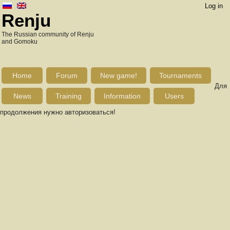
Log in
Renju
The Russian community of Renju
and Gomoku
Home
Forum
New game!
Tournaments
Для
News
Training
Information
Users
продолжения нужно авторизоваться!