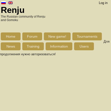
Log in
Renju
The Russian community of Renju
and Gomoku
Home
Forum
New game!
Tournaments
Для
News
Training
Information
Users
продолжения нужно авторизоваться!