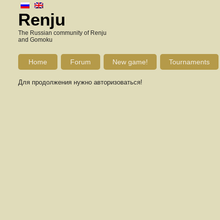
Renju
The Russian community of Renju
and Gomoku
Home
Forum
New game!
Tournaments
Для продолжения нужно авторизоваться!