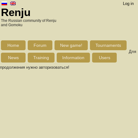
Log in
Renju
The Russian community of Renju
and Gomoku
Home
Forum
New game!
Tournaments
Для
News
Training
Information
Users
продолжения нужно авторизоваться!