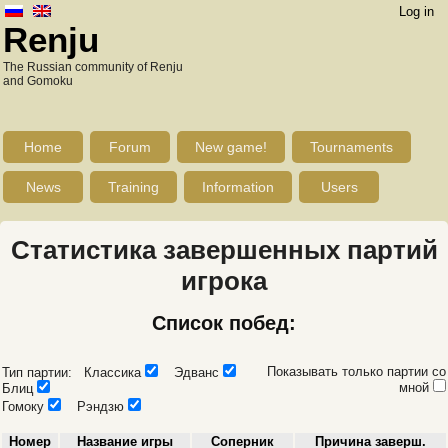
Log in
Renju
The Russian community of Renju
and Gomoku
Home
Forum
New game!
Tournaments
News
Training
Information
Users
Статистика завершенных партий
игрока
Список побед:
Показывать только партии со
Тип партии: Классика
Эдванс
мной
Блиц
Гомоку
Рэндзю
Номер
Название игры
Соперник
Причина заверш.