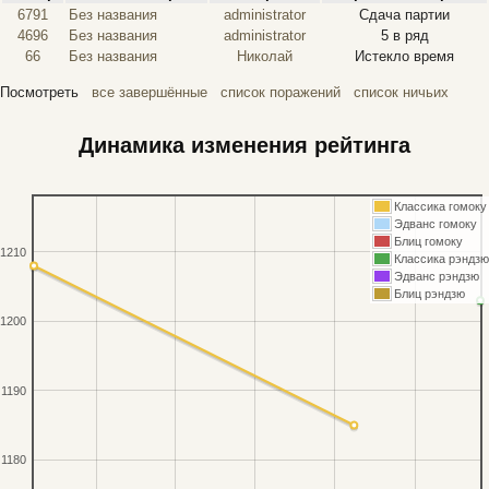
6791
Без названия
administrator
Сдача партии
4696
Без названия
administrator
5 в ряд
66
Без названия
Николай
Истекло время
Посмотреть
все завершённые
список поражений
список ничьих
Динамика изменения рейтинга
Классика гомоку
Эдванс гомоку
Блиц гомоку
1210
Классика рэндзю
Эдванс рэндзю
Блиц рэндзю
1200
1190
1180