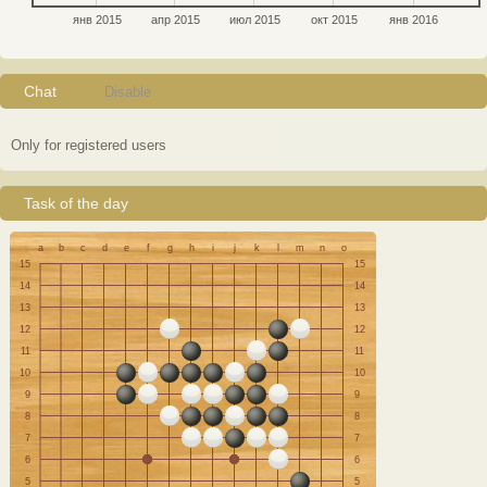
янв 2015
апр 2015
июл 2015
окт 2015
янв 2016
Chat
Disable
Only for registered users
Task of the day
a
b
c
d
e
f
g
h
i
j
k
l
m
n
o
15
15
14
14
13
13
12
12
11
11
10
10
9
9
8
8
7
7
6
6
5
5